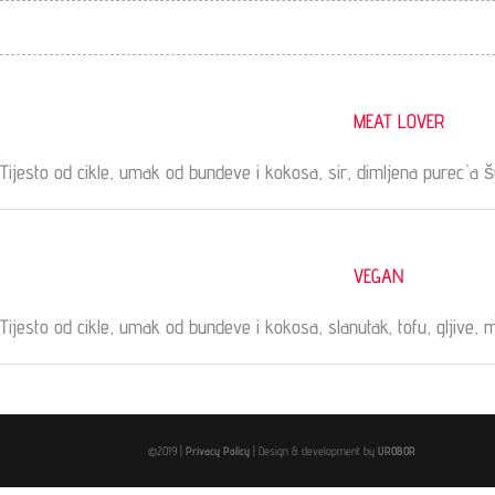
MEAT LOVER
Tijesto od cikle, umak od bundeve i kokosa, sir, dimljena pureća š
VEGAN
Tijesto od cikle, umak od bundeve i kokosa, slanutak, tofu, gljive, m
©2019 |
Privacy Policy
| Design & development by
UROBOR