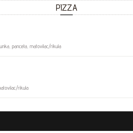
PIZZA
unka, panceta, matovilac/rikula
atovilac/rikula