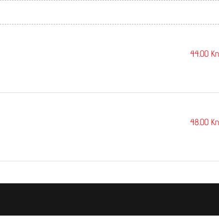
44.00
Kn
48.00
Kn